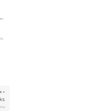
hen
rs.
e »
ks
2014