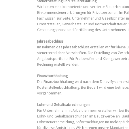
Steuerberatung und Steuererklärung
Wir bieten eine kompetente und versierte Steuerberatu
Einkommensteuererklärungen für Privatpersonen. Im Fall
Fachwissen zur Seite. Unternehmer und Gesellschafter in
Umsatzsteuer, Gewerbesteuer und Körperschaftsteuer. 
Gestaltungsphase und Fortführung des Unternehmens . B
Jahresabschluss
Im Rahmen des Jahresabschluss erstellen wir für klein
steuerrechtlichen Vorschriften. Die Erstellung von Zwi
Angebotsportfolio. Für Freiberufler und Kleingewerbet
Rechnung erstellt werden.
Finanzbuchhaltung
Die Finanzbuchhaltung wird nach dem Datev System erst
Kostenstellenbuchhaltung. Bei Bedarf wird eine betriebs
vorgenommen.
Lohn-und Gehaltsabrechnungen
Für Unternehmen mit Arbeitnehmern erstellen wir bei B
Lohn- und Gehaltsabrechungen im Baugewerbe an [Baul
Lohnsteueranmeldung, Sofortmeldungen im meldepflich
für diverse Amtsträger. Wir betreuen unsere Mandanten