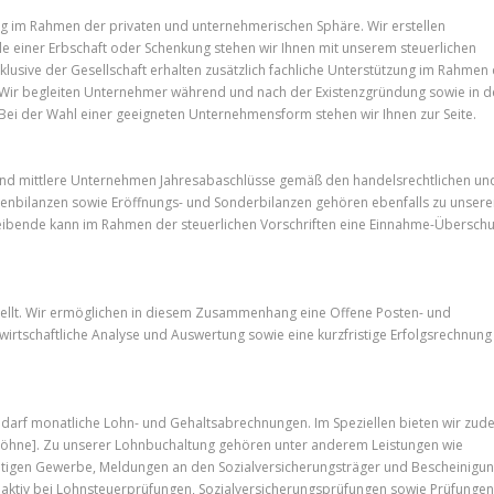
ng im Rahmen der privaten und unternehmerischen Sphäre. Wir erstellen
e einer Erbschaft oder Schenkung stehen wir Ihnen mit unserem steuerlichen
klusive der Gesellschaft erhalten zusätzlich fachliche Unterstützung im Rahmen
Wir begleiten Unternehmer während und nach der Existenzgründung sowie in d
ei der Wahl einer geeigneten Unternehmensform stehen wir Ihnen zur Seite.
e und mittlere Unternehmen Jahresabaschlüsse gemäß den handelsrechtlichen un
schenbilanzen sowie Eröffnungs- und Sonderbilanzen gehören ebenfalls zu unser
reibende kann im Rahmen der steuerlichen Vorschriften eine Einnahme-Überschu
ellt. Wir ermöglichen in diesem Zusammenhang eine Offene Posten- und
wirtschaftliche Analyse und Auswertung sowie eine kurzfristige Erfolgsrechnung
edarf monatliche Lohn- und Gehaltsabrechnungen. Im Speziellen bieten wir zu
öhne]. Zu unserer Lohnbuchaltung gehören unter anderem Leistungen wie
tigen Gewerbe, Meldungen an den Sozialversicherungsträger und Bescheinigu
 aktiv bei Lohnsteuerprüfungen, Sozialversicherungsprüfungen sowie Prüfunge