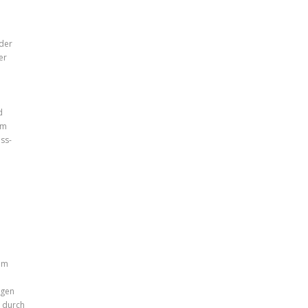
 der
er
d
em
ss-
dem
ngen
n durch