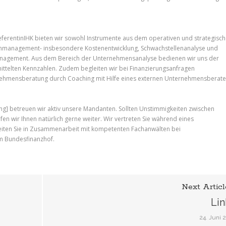
ReferentinIHK bieten wir sowohl Instrumente aus dem operativen und strategisc
tenmanagement- insbesondere Kostenentwicklung, Schwachstellenanalyse und
nagement. Aus dem Bereich der Unternehmensanalyse bedienen wir uns der
mittelten Kennzahlen. Zudem begleiten wir bei Finanzierungsanfragen
nehmensberatung durch Coaching mit Hilfe eines externen Unternehmensberate
ung] betreuen wir aktiv unsere Mandanten. Sollten Unstimmigkeiten zwischen
fen wir Ihnen natürlich gerne weiter. Wir vertreten Sie während eines
eiten Sie in Zusammenarbeit mit kompetenten Fachanwälten bei
m Bundesfinanzhof.
Next Articl
Lin
24. Juni 