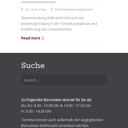
für
24. Juni 2014
Kommentare deaktiviert
Leistungen
Steuerberatung Während und nach der
im
Existenzgründung In der Gestaltungsphase und
Überblick
Fortführung des Unternehmens
Read more
Suche
Zu folgenden Bürozeiten sind wir für Sie da:
Mo-Do: 8.30 - 13.00 Uhr & 14.00 - 17.30 Uhr
Fr: 8.30 - 14.30 Uhr
Termine können auch außerhalb der angegebenen
Bürozeiten telefonisch vereinbart werden.